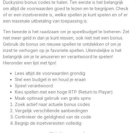
Duckysino bonus codes te halen. Ten eerste is het belangrijk
om altijd de voorwaarden goed te lezen en te begrijpen. Check
of er een inzetvereiste is, welke spellen je kunt spelen en of er
een maximale uitbetaling van toepassing is.
Ten tweede is het raadzaam om je speelbudget te beheren. Zet
niet meer geld in dan je kunt missen, ook niet met een bonus.
Gebruik de bonus om nieuwe spellen te ontdekken of om je
inzet te verhogen op je favoriete spellen. Uiteindelijke is het
belangrijk om je te amuseren en verantwoord te spelen!
Hieronder een lijst met tips!
Lees altijd de voorwaarden grondig
Stel een budget in en houd je eraan
Speel verantwoord
Kies spellen met een hoge RTP (Return to Player)
Maak optimaal gebruik van gratis spins
Zoek actief naar actuele bonus codes
Vergelijk verschillende aanbiedingen
Controleer de geldigheid van de code
Begrijp de inzetvereisten volledig