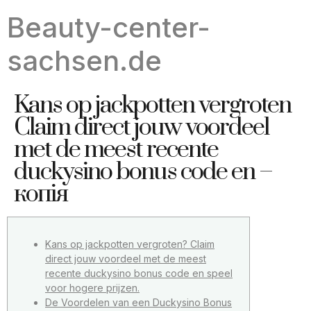
Beauty-center-
sachsen.de
Kans op jackpotten vergroten
Claim direct jouw voordeel
met de meest recente
duckysino bonus code en –
копія
Kans op jackpotten vergroten? Claim
direct jouw voordeel met de meest
recente duckysino bonus code en speel
voor hogere prijzen.
De Voordelen van een Duckysino Bonus