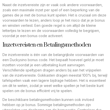
Naast de inzetvereiste zijn er vaak ook andere voorwaarden,
zoals een maximale inzet per spel of een beperking van de
games die je met de bonus kunt spelen. Het is cruciaal om deze
voorwaarden te lezen, anders loop je het risico dat je je bonus
en winsten verliest. Een goede regel is om altijd de kleine
lettertjes te lezen en de voorwaarden volledig te begrijpen,
voordat je een bonus code activeert.
Inzetvereisten en Betalingsmethoden
De inzetvereiste is één van de belangrijkste voorwaarden van
een Duckysino bonus code. Het bepaalt hoeveel geld je moet
inzetten voordat je een uitbetaling kunt aanvragen.
Verschillende speltypen dragen anders bij aan het vrijspelen
van de inzetvereiste. Gokkasten dragen meestal 100% bij, terwijl
tafelspellen vaak een lagere bijdrage hebben. Het is essentieel
om dit te weten, zodat je weet welke spellen je het beste kunt
spelen om de bonus efficiënt vrij te spelen.
De beschikbare betalingsmethoden kunnen ook invloed
hebben op je bonus. Sommige betalingsmethoden zijn
uitgesloten van deelname aan de bonusactie. Controleer dus