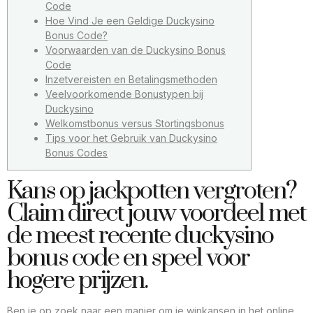
Code
Hoe Vind Je een Geldige Duckysino
Bonus Code?
Voorwaarden van de Duckysino Bonus
Code
Inzetvereisten en Betalingsmethoden
Veelvoorkomende Bonustypen bij
Duckysino
Welkomstbonus versus Stortingsbonus
Tips voor het Gebruik van Duckysino
Bonus Codes
Kans op jackpotten vergroten?
Claim direct jouw voordeel met
de meest recente duckysino
bonus code en speel voor
hogere prijzen.
Ben je op zoek naar een manier om je winkansen in het online