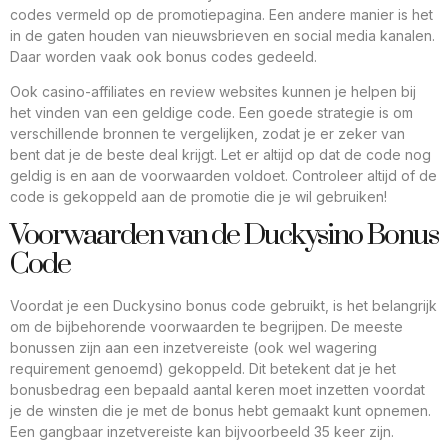
codes vermeld op de promotiepagina. Een andere manier is het
in de gaten houden van nieuwsbrieven en social media kanalen.
Daar worden vaak ook bonus codes gedeeld.
Ook casino-affiliates en review websites kunnen je helpen bij
het vinden van een geldige code. Een goede strategie is om
verschillende bronnen te vergelijken, zodat je er zeker van
bent dat je de beste deal krijgt. Let er altijd op dat de code nog
geldig is en aan de voorwaarden voldoet. Controleer altijd of de
code is gekoppeld aan de promotie die je wil gebruiken!
Voorwaarden van de Duckysino Bonus
Code
Voordat je een Duckysino bonus code gebruikt, is het belangrijk
om de bijbehorende voorwaarden te begrijpen. De meeste
bonussen zijn aan een inzetvereiste (ook wel wagering
requirement genoemd) gekoppeld. Dit betekent dat je het
bonusbedrag een bepaald aantal keren moet inzetten voordat
je de winsten die je met de bonus hebt gemaakt kunt opnemen.
Een gangbaar inzetvereiste kan bijvoorbeeld 35 keer zijn.