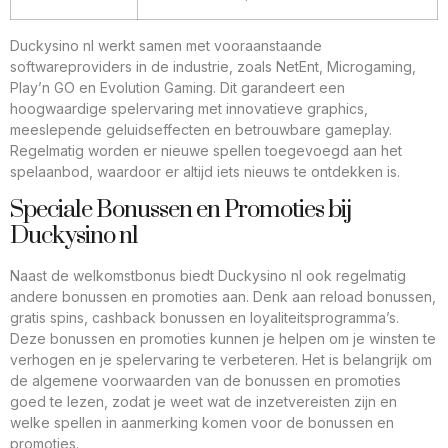
Duckysino nl werkt samen met vooraanstaande
softwareproviders in de industrie, zoals NetEnt, Microgaming,
Play’n GO en Evolution Gaming. Dit garandeert een
hoogwaardige spelervaring met innovatieve graphics,
meeslepende geluidseffecten en betrouwbare gameplay.
Regelmatig worden er nieuwe spellen toegevoegd aan het
spelaanbod, waardoor er altijd iets nieuws te ontdekken is.
Speciale Bonussen en Promoties bij
Duckysino nl
Naast de welkomstbonus biedt Duckysino nl ook regelmatig
andere bonussen en promoties aan. Denk aan reload bonussen,
gratis spins, cashback bonussen en loyaliteitsprogramma’s.
Deze bonussen en promoties kunnen je helpen om je winsten te
verhogen en je spelervaring te verbeteren. Het is belangrijk om
de algemene voorwaarden van de bonussen en promoties
goed te lezen, zodat je weet wat de inzetvereisten zijn en
welke spellen in aanmerking komen voor de bonussen en
promoties.