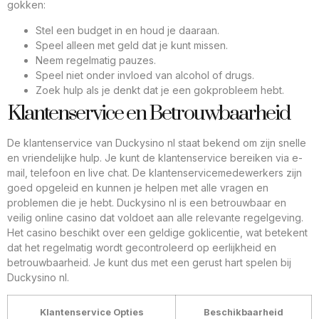
gokken:
Stel een budget in en houd je daaraan.
Speel alleen met geld dat je kunt missen.
Neem regelmatig pauzes.
Speel niet onder invloed van alcohol of drugs.
Zoek hulp als je denkt dat je een gokprobleem hebt.
Klantenservice en Betrouwbaarheid
De klantenservice van Duckysino nl staat bekend om zijn snelle
en vriendelijke hulp. Je kunt de klantenservice bereiken via e-
mail, telefoon en live chat. De klantenservicemedewerkers zijn
goed opgeleid en kunnen je helpen met alle vragen en
problemen die je hebt. Duckysino nl is een betrouwbaar en
veilig online casino dat voldoet aan alle relevante regelgeving.
Het casino beschikt over een geldige goklicentie, wat betekent
dat het regelmatig wordt gecontroleerd op eerlijkheid en
betrouwbaarheid. Je kunt dus met een gerust hart spelen bij
Duckysino nl.
Klantenservice Opties
Beschikbaarheid