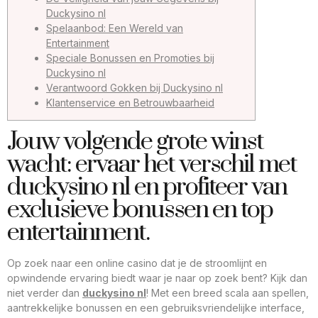
Duckysino nl
Spelaanbod: Een Wereld van
Entertainment
Speciale Bonussen en Promoties bij
Duckysino nl
Verantwoord Gokken bij Duckysino nl
Klantenservice en Betrouwbaarheid
Jouw volgende grote winst
wacht: ervaar het verschil met
duckysino nl en profiteer van
exclusieve bonussen en top
entertainment.
Op zoek naar een online casino dat je de stroomlijnt en
opwindende ervaring biedt waar je naar op zoek bent? Kijk dan
niet verder dan
duckysino nl
! Met een breed scala aan spellen,
aantrekkelijke bonussen en een gebruiksvriendelijke interface,