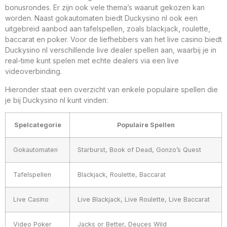
bonusrondes. Er zijn ook vele thema’s waaruit gekozen kan
worden. Naast gokautomaten biedt Duckysino nl ook een
uitgebreid aanbod aan tafelspellen, zoals blackjack, roulette,
baccarat en poker. Voor de liefhebbers van het live casino biedt
Duckysino nl verschillende live dealer spellen aan, waarbij je in
real-time kunt spelen met echte dealers via een live
videoverbinding.
Hieronder staat een overzicht van enkele populaire spellen die
je bij Duckysino nl kunt vinden:
Spelcategorie
Populaire Spellen
Gokautomaten
Starburst, Book of Dead, Gonzo’s Quest
Tafelspellen
Blackjack, Roulette, Baccarat
Live Casino
Live Blackjack, Live Roulette, Live Baccarat
Video Poker
Jacks or Better, Deuces Wild