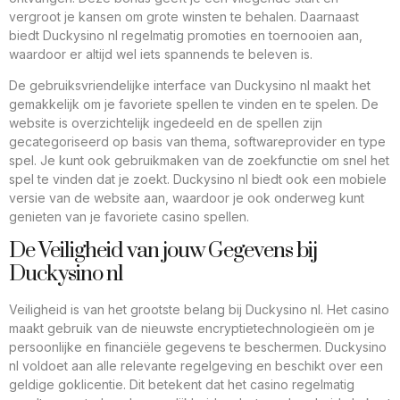
vergroot je kansen om grote winsten te behalen. Daarnaast
biedt Duckysino nl regelmatig promoties en toernooien aan,
waardoor er altijd wel iets spannends te beleven is.
De gebruiksvriendelijke interface van Duckysino nl maakt het
gemakkelijk om je favoriete spellen te vinden en te spelen. De
website is overzichtelijk ingedeeld en de spellen zijn
gecategoriseerd op basis van thema, softwareprovider en type
spel. Je kunt ook gebruikmaken van de zoekfunctie om snel het
spel te vinden dat je zoekt. Duckysino nl biedt ook een mobiele
versie van de website aan, waardoor je ook onderweg kunt
genieten van je favoriete casino spellen.
De Veiligheid van jouw Gegevens bij
Duckysino nl
Veiligheid is van het grootste belang bij Duckysino nl. Het casino
maakt gebruik van de nieuwste encryptietechnologieën om je
persoonlijke en financiële gegevens te beschermen. Duckysino
nl voldoet aan alle relevante regelgeving en beschikt over een
geldige goklicentie. Dit betekent dat het casino regelmatig