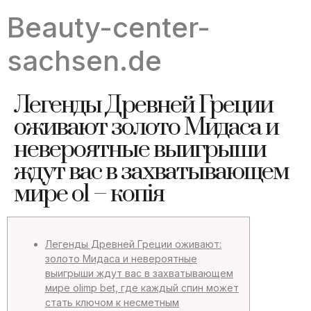
Beauty-center-
sachsen.de
Легенды Древней Греции
оживают золото Мидаса и
невероятные выигрыши
ждут вас в захватывающем
мире ol – копія
Легенды Древней Греции оживают:
золото Мидаса и невероятные
выигрыши ждут вас в захватывающем
мире olimp bet, где каждый спин может
стать ключом к несметным