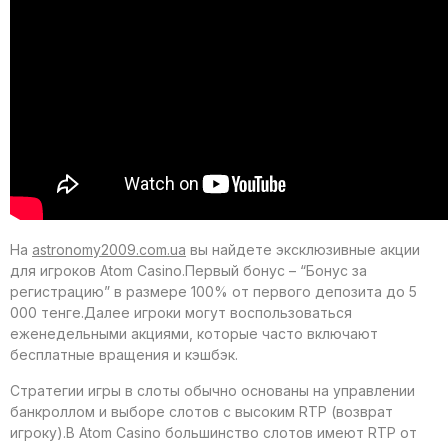
На
astronomy2009.com.ua
вы найдете эксклюзивные акции
для игроков Atom Casino.Первый бонус – “Бонус за
регистрацию” в размере 100% от первого депозита до 5
000 тенге.Далее игроки могут воспользоваться
еженедельными акциями, которые часто включают
бесплатные вращения и кэшбэк.
Стратегии игры в слоты обычно основаны на управлении
банкроллом и выборе слотов с высоким RTP (возврат
игроку).В Atom Casino большинство слотов имеют RTP от