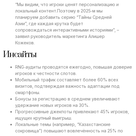
“Мы видим, что игроки ценят персонализацию и
локальный контент.Поэтому в 2025‑м мы
планируем добавить серию “Тайны Средней
Азии”, где каждая крутка будет
сопровождаться интерактивными историями”, –
заявил руководитель маркетинга Алишер
Кожеков.
Инсайты
RNG‑аудиты проводятся ежегодно, повышая доверие
игроков к честности слотов.
Мобильный трафик составляет более 60% всех
визитов, подтверждая важность адаптации под
смартфоны.
Бонусы за регистрацию в среднем увеличивают
удержание новых игроков на 30%.
Прогрессивные джекпоты привлекают 45% игроков,
ищущих крупный выигрыш.
Локальные темы (например, “Казахстанские
сокровища”) повышают вовлечённость на 25% по