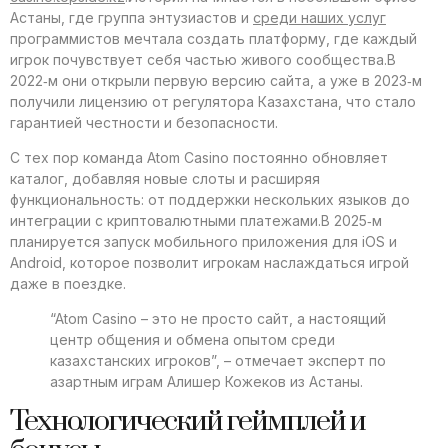
Астаны, где группа энтузиастов и
среди наших услуг
программистов мечтала создать платформу, где каждый
игрок почувствует себя частью живого сообщества.В
2022‑м они открыли первую версию сайта, а уже в 2023‑м
получили лицензию от регулятора Казахстана, что стало
гарантией честности и безопасности.
С тех пор команда Atom Casino постоянно обновляет
каталог, добавляя новые слоты и расширяя
функциональность: от поддержки нескольких языков до
интеграции с криптовалютными платежами.В 2025‑м
планируется запуск мобильного приложения для iOS и
Android, которое позволит игрокам наслаждаться игрой
даже в поездке.
“Atom Casino – это не просто сайт, а настоящий
центр общения и обмена опытом среди
казахстанских игроков”, – отмечает эксперт по
азартным играм Алишер Кожеков из Астаны.
Технологический геймплей и