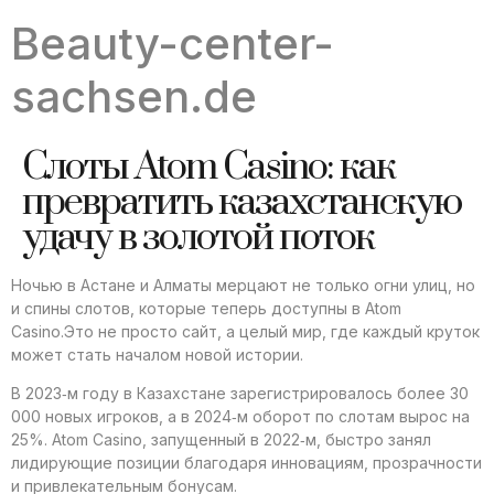
Beauty-center-
sachsen.de
Слоты Atom Casino: как
превратить казахстанскую
удачу в золотой поток
Ночью в Астане и Алматы мерцают не только огни улиц, но
и спины слотов, которые теперь доступны в Atom
Casino.Это не просто сайт, а целый мир, где каждый круток
может стать началом новой истории.
В 2023‑м году в Казахстане зарегистрировалось более 30
000 новых игроков, а в 2024‑м оборот по слотам вырос на
25%. Atom Casino, запущенный в 2022‑м, быстро занял
лидирующие позиции благодаря инновациям, прозрачности
и привлекательным бонусам.